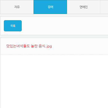
자유
유머
연예인
목록
맛있는녀석들도 놀란 음식.jpg