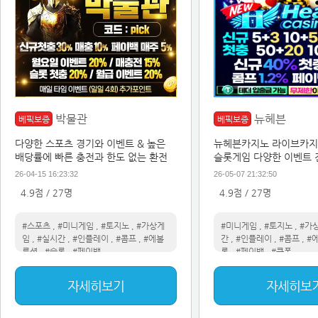
박물관
뉴헤븐
베픽보증
베픽보증
다양한 스포츠 경기와 이벤트 & 높은
뉴헤븐카지노 라이브카지
배당률에 빠른 충전과 한도 없는 환전
슬롯게임 다양한 이벤트 진
충·페이백 혜택과 빠른충
26-04-15 16:23:32
26-05-07 21:32:50
지원
4.9점 / 27명
4.9점 / 27명
#스포츠
,
#미니게임
,
#토지노
,
#가상게
#미니게임
,
#토지노
,
#가
임
,
#실시간
,
#인플레이
,
#콤프
,
#에볼
간
,
#인플레이
,
#콤프
,
#
루션
,
#슬롯
,
#페이백
롯
,
#페이백
,
#쿠폰
자세히보기
자세히보