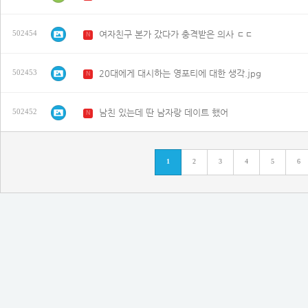
여자친구 본가 갔다가 충격받은 의사 ㄷㄷ
502454
N
20대에게 대시하는 영포티에 대한 생각.jpg
502453
N
남친 있는데 딴 남자랑 데이트 했어
502452
N
1
2
3
4
5
6