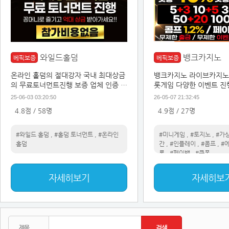
와일드홀덤
뱅크카지노
베픽보증
베픽보증
온라인 홀덤의 절대강자 국내 최대상금
뱅크카지노 라이브카지노
의 무료토너먼트진행 보증 업체 인증 사
롯게임 다양한 이벤트 진행
이트
재충·페이백·콤프 지급 
25-06-03 03:20:50
26-05-07 21:32:45
무제한환전 지원
4.8점 / 58명
4.9점 / 27명
#와일드 홀덤
,
#홀덤 토너먼트
,
#온라인
#미니게임
,
#토지노
,
#가
홀덤
간
,
#인플레이
,
#콤프
,
#
롯
,
#페이백
,
#쿠폰
자세히보기
자세히보