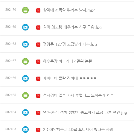
상처에 소독약 뿌리는 남자.mp4
502470
N
현역 최고령 배우라는 신구 근황.jpg
502469
N
평창동 127평 고급빌라 내부.jpg
502468
N
해수욕장 짜파게티 4만원 논란
502467
N
제미나이 몰락 진짜네 ㅋㅋㅋㅋㅋ
502466
N
성시경이 일본 가서 부럽다고 느끼는거 ㄷㄷ
502465
N
연애전쟁] 정치 성향에 종교까지 조금 다른 연인.jpg
502464
N
2D 예약했는데 4D로 오디세이 봤다는 사람
502463
N