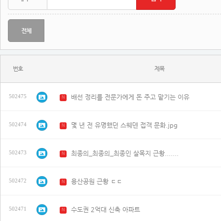
전체
번호
제목
배선 정리를 전문가에게 돈 주고 맡기는 이유
502475
N
몇 년 전 유명했던 스웨덴 접객 문화.jpg
502474
N
최종의_최종의_최종인 살목지 근황.......
502473
N
용산공원 근황 ㄷㄷ
502472
N
수도권 2억대 신축 아파트
502471
N