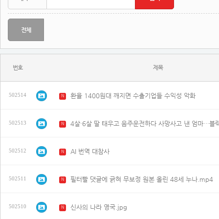
전체
번호
제목
환율 1400원대 깨지면 수출기업들 수익성 악화
502514
N
502513
N
AI 번역 대참사
502512
N
필터빨 댓글에 긁혀 무보정 원본 올린 48세 누나.mp4
502511
N
신사의 나라 영국.jpg
502510
N