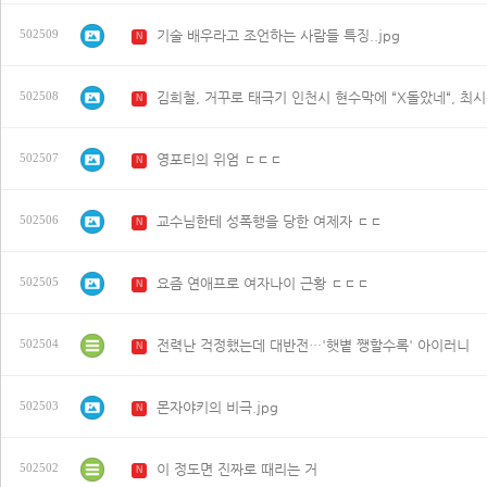
기술 배우라고 조언하는 사람들 특징..jpg
502509
N
502508
N
영포티의 위엄 ㄷㄷㄷ
502507
N
교수님한테 성폭행을 당한 여제자 ㄷㄷ
502506
N
요즘 연애프로 여자나이 근황 ㄷㄷㄷ
502505
N
전력난 걱정했는데 대반전…'햇볕 쨍할수록' 아이러니
502504
N
몬자야키의 비극.jpg
502503
N
이 정도면 진짜로 때리는 거
502502
N