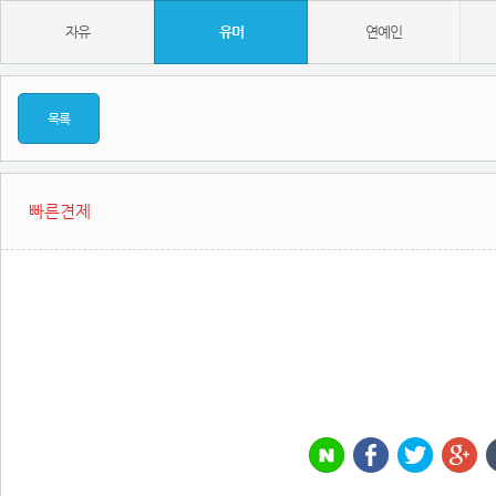
자유
유머
연예인
목록
빠른견제