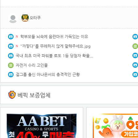
오타쿠
학부모들 뇌속에 음란마귀 가득있는 이유
N
"까맣다"를 무례하지 않게 말해주세요.jpg
N
국내 최초 미국 파워볼 로또 1등 당첨자 확율,,,
자전거 수리 고인물
걸그룹 출신 아나운서의 충격적인 근황
베픽 보증업체