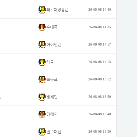
와꾸대장봉준
26-08-08 14:40
순대국
26-08-08 14:35
아이언맨
26-08-08 14:17
해골
26-08-08 14:15
물음표
26-08-08 13:52
정해인
g
26-08-08 13:50
정해인
26-08-08 13:40
질주머신
26-08-08 13:30