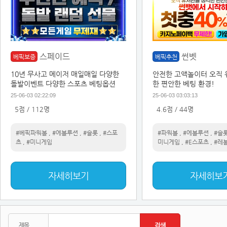
스페이드
썬벳
베픽보증
베픽추천
10년 무사고 메이저 매일매일 다양한
안전한 고액놀이터 오직 
돌발이벤트 다양한 스포츠 베팅옵션
한 편안한 베팅 환경!
25-06-03 02:22:09
25-06-03 03:03:13
5점 / 112명
4.6점 / 44명
#베픽파워볼
,
#에볼루션
,
#슬롯
,
#스포
#파워볼
,
#에볼루션
,
#슬
츠
,
#미니게임
미니게임
,
#E스포츠
,
#레
자세히보기
자세히보