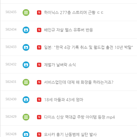
하이닉스 277층 스트리머 근황 ㄷㄷ
502435
N
배인규 자살 헬스 유튜버 반응
502434
N
일본: "한국 4강 기록 취소 및 월드컵 출전 10년 박탈"
502433
N
재벌가 날벼락 소식
502432
N
서비스업인데 대체 왜 화장을 하라는거죠?
502431
N
18세 아들과 43세 엄마
502430
N
다이소 신상 역대급 주방 아이템 등장.mp4
502429
N
오사카 흉기 난동범에 실탄 발사
502428
N