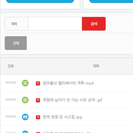
전체
번호
제목
엄마들의 엘리베이터 격투.mp4
502406
N
쿠팡에 남자가 안 가는 이유 요약..gif
502405
N
한국 양궁 또 사고침.jpg
502404
N