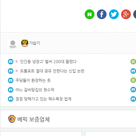
가습기
인간용 냉장고’ 벌써 200대 팔렸다
N
프롬포트 절대 공유 안한다는 신입 논란
N
주당들이 환장하는 옷
어느 갈비탕집의 현수막
점점 망해가고 있는 해수욕장 업계
베픽 보증업체