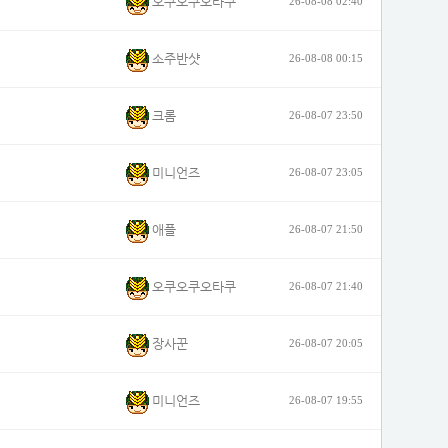
오쿠오쿠오타쿠
26-08-08 02:40
소주반샷
26-08-08 00:15
크롬
26-08-07 23:50
미니언즈
26-08-07 23:05
애플
26-08-07 21:50
오쿠오쿠오타쿠
26-08-07 21:40
장사꾼
26-08-07 20:05
미니언즈
26-08-07 19:55