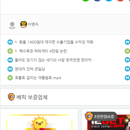
이영자
환율 1400원대 깨지면 수출기업들 수익성 악화
N
해수욕장 짜파게티 4만원 논란
N
들어도 믿기지 않는 세기의 사랑 한국전쟁 한미커플.jpg
현대차 진짜 큰일남
호불호 갈리는 여름음료.mp4
베픽 보증업체
8천만원보증