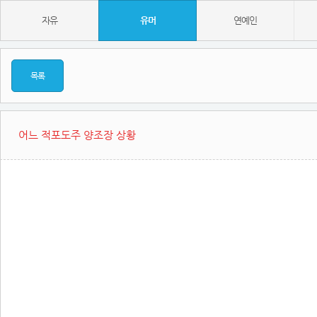
자유
유머
연예인
목록
어느 적포도주 양조장 상황