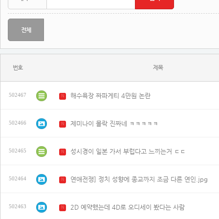
전체
번호
제목
해수욕장 짜파게티 4만원 논란
502467
N
제미나이 몰락 진짜네 ㅋㅋㅋㅋㅋ
502466
N
성시경이 일본 가서 부럽다고 느끼는거 ㄷㄷ
502465
N
연애전쟁] 정치 성향에 종교까지 조금 다른 연인.jpg
502464
N
2D 예약했는데 4D로 오디세이 봤다는 사람
502463
N