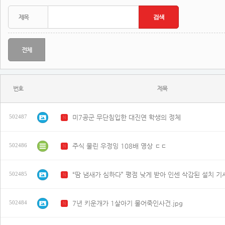
전체
번호
제목
미7공군 무단침입한 대진연 학생의 정체
502487
N
주식 물린 우정잉 108배 영상 ㄷㄷ
502486
N
“땀 냄새가 심하다” 평점 낮게 받아 인센 삭감된 설치 기사
502485
N
7년 키운개가 1살아기 물어죽인사건.jpg
502484
N