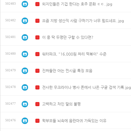
외지인들은 기겁 한다는 호주 문화 ㄷㄷ..jpg
502483
N
요즘 지방 생산직 사람 구하기가 너무 힘드네요..jpg
502482
N
이 중 딱 두명만 구할 수 있다면?
502481
N
워터파크, "16,000원 짜리 떡볶이" 수준
502480
N
진짜들만 아는 찐시골 특징 모음
502479
N
전사한 우크라이나 병사 폰에서 나온 구글 검색 기록.jpg
502478
N
고백하고 차인 딸의 불평
502477
N
학부모들 뇌속에 음란마귀 가득있는 이유
502476
N