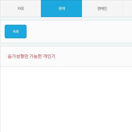
자유
유머
연예인
목록
슴가성형만 가능한 개인기