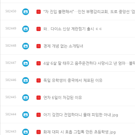
502450
N
와.. 다이소 신상 계란찜기 출시 ㄷㄷ
502449
N
경제 개념 없는 소개팅녀
502448
N
502447
N
독일 유학생이 중국에서 체포된 이유
502446
N
연차 6일이 차감된 이유
502445
N
아기 갖겠다 전업하더니 몰래 피임한 아내.jpg
502444
N
화재 대피 시 호흡 그립톡 만든 초등학생.jpg
502443
N