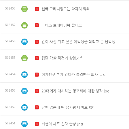
힌국 고라니정도는 약과지 약과
502458
N
다이소 트레이닝복 좋네요
502457
N
같이 사진 찍고 싶은 여학생을 데리고 온 남학생
502456
N
집단 학살 직전의 상황.gif
502455
N
여자친구 본가 갔다가 충격받은 의사 ㄷㄷ
502454
N
20대에게 대시하는 영포티에 대한 생각.jpg
502453
N
남친 있는데 딴 남자랑 데이트 했어
502452
N
최현석 셰프 손자 근황.jpg
502451
N