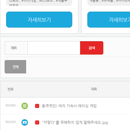
스포츠
,
#미니게임
,
#E스포츠
,
#레볼루
#슬롯
,
#파워볼
,
#사이트
션홀덤
자세히보기
자세히보
전체
번호
제목
충격적인) 여자 기숙사 레이싱 게임
502460
N
"까맣다"를 무례하지 않게 말해주세요.jpg
502459
N