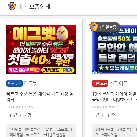
베픽 보증업체
1억원보증
에그벳
스페이드
베픽추천
베픽보증
빠르고 수준 높은 해외식 최고 배당 놀
10년 무사고 메이저 매
이터
돌발이벤트 다양한 스포
25-06-03 03:05:27
25-06-03 02:22:09
4.6점 / 44명
5점 / 112명
#파워볼
,
#에볼루션
,
#슬롯
,
#스포츠
,
#
#베픽파워볼
,
#에볼루션
,
미니게임
,
#E스포츠
,
#레볼루션홀덤
츠
,
#미니게임