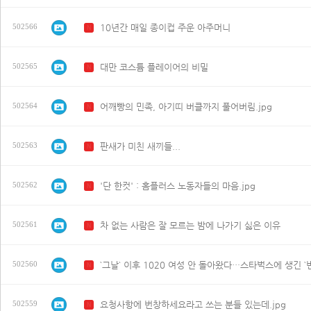
10년간 매일 종이컵 주운 아주머니
502566
N
대만 코스튬 플레이어의 비밀
502565
N
어깨빵의 민족, 아기띠 버클까지 풀어버림.jpg
502564
N
판새가 미친 새끼들...
502563
N
'단 한컷' : 홈플러스 노동자들의 마음.jpg
502562
N
차 없는 사람은 잘 모르는 밤에 나가기 싫은 이유
502561
N
`그날` 이후 1020 여성 안 돌아왔다…스타벅스에 생긴 `
502560
N
요청사항에 번창하세요라고 쓰는 분들 있는데.jpg
502559
N