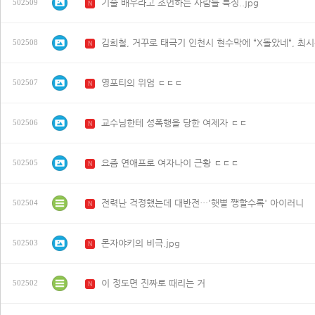
기술 배우라고 조언하는 사람들 특징..jpg
502509
N
502508
N
영포티의 위엄 ㄷㄷㄷ
502507
N
교수님한테 성폭행을 당한 여제자 ㄷㄷ
502506
N
요즘 연애프로 여자나이 근황 ㄷㄷㄷ
502505
N
전력난 걱정했는데 대반전…'햇볕 쨍할수록' 아이러니
502504
N
몬자야키의 비극.jpg
502503
N
이 정도면 진짜로 때리는 거
502502
N