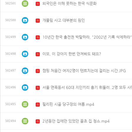
외국인은 이해 못하는 한국 식문화
502501
N
개물림 사고 대부분의 원인
502500
N
502499
N
이모, 이 강아지 한번 만져봐도 돼요?
502498
N
캠핑 처음간 여자2명이 텐트치는데 걸리는 시간.JPG
502497
N
서울 면목동서 60대 지인끼리 흉기 휘둘러..2명 모두 사
502496
N
필리핀 시골 당구장의 여름.mp4
502495
N
2년동안 집에만 있었던 꼴초 집 청소.mp4
502494
N