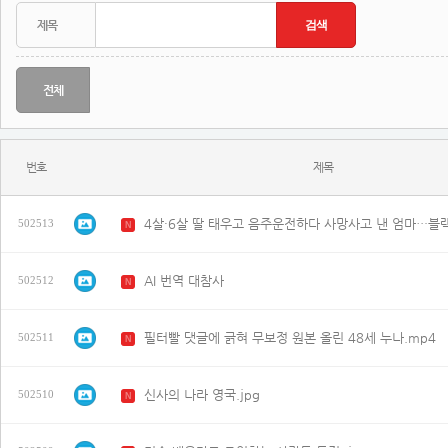
전체
번호
제목
502513
N
AI 번역 대참사
502512
N
필터빨 댓글에 긁혀 무보정 원본 올린 48세 누나.mp4
502511
N
신사의 나라 영국.jpg
502510
N