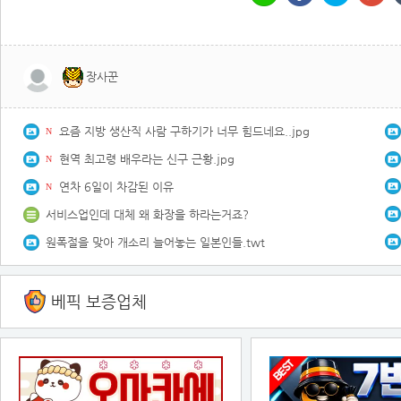
장사꾼
요즘 지방 생산직 사람 구하기가 너무 힘드네요..jpg
N
현역 최고령 배우라는 신구 근황.jpg
N
연차 6일이 차감된 이유
N
서비스업인데 대체 왜 화장을 하라는거죠?
원폭절을 맞아 개소리 늘어놓는 일본인들.twt
베픽 보증업체