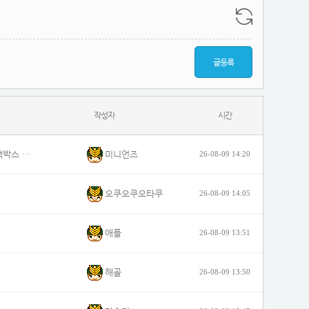
글등록
작성자
시간
미니언즈
4살·6살 딸 태우고 음주운전하다 사망사고 낸 엄마…블랙박스 공개
26-08-09 14:20
오쿠오쿠오타쿠
26-08-09 14:05
애플
26-08-09 13:51
해골
26-08-09 13:50