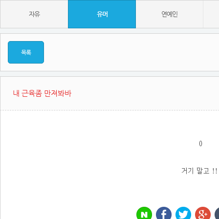
자유
유머
연예인
목록
내 근육좀 만져봐바
0
거기 말고 !!