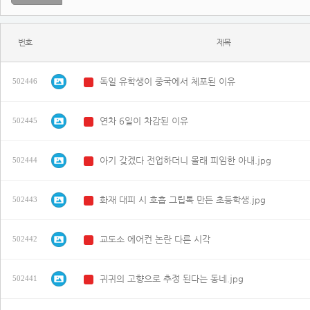
번호
제목
독일 유학생이 중국에서 체포된 이유
502446
N
연차 6일이 차감된 이유
502445
N
아기 갖겠다 전업하더니 몰래 피임한 아내.jpg
502444
N
화재 대피 시 호흡 그립톡 만든 초등학생.jpg
502443
N
교도소 에어컨 논란 다른 시각
502442
N
귀귀의 고향으로 추정 된다는 동네.jpg
502441
N