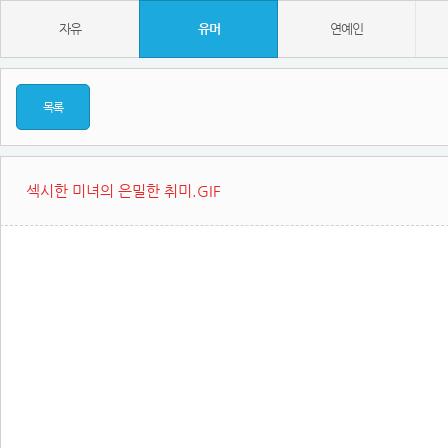
자유
유머
연예인
목록
섹시한 미녀의 은밀한 취미.GIF