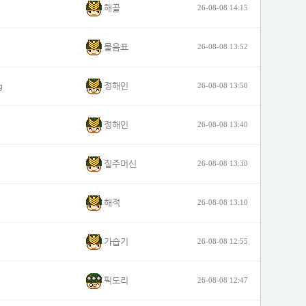
해골
26-08-08 14:15
물음표
26-08-08 13:52
정해인
g
26-08-08 13:50
정해인
26-08-08 13:40
질주머신
26-08-08 13:30
해적
26-08-08 13:10
가습기
26-08-08 12:55
픽도리
26-08-08 12:47