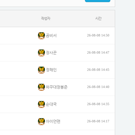
작성자
시간
곰비서
26-08-08 14:50
장사꾼
26-08-08 14:47
정해인
26-08-08 14:45
와꾸대장봉준
26-08-08 14:40
순대국
26-08-08 14:35
아이언맨
26-08-08 14:17