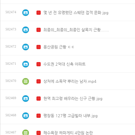
몇 년 전 유명했던 스웨덴 접객 문화.jpg
502474
N
최종의_최종의_최종인 살목지 근황.......
502473
N
용산공원 근황 ㄷㄷ
502472
N
수도권 2억대 신축 아파트
502471
N
상처에 소독약 뿌리는 남자.mp4
502470
N
현역 최고령 배우라는 신구 근황.jpg
502469
N
평창동 127평 고급빌라 내부.jpg
502468
N
해수욕장 짜파게티 4만원 논란
502467
N