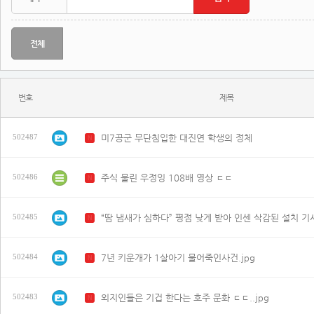
전체
번호
제목
미7공군 무단침입한 대진연 학생의 정체
502487
N
주식 물린 우정잉 108배 영상 ㄷㄷ
502486
N
“땀 냄새가 심하다” 평점 낮게 받아 인센 삭감된 설치 기사
502485
N
7년 키운개가 1살아기 물어죽인사건.jpg
502484
N
외지인들은 기겁 한다는 호주 문화 ㄷㄷ..jpg
502483
N