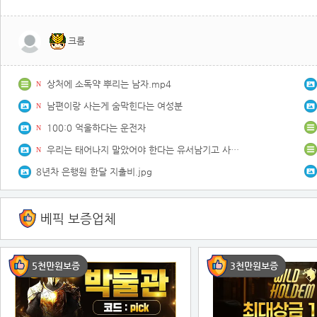
크롬
상처에 소독약 뿌리는 남자.mp4
N
남편이랑 사는게 숨막힌다는 여성분
N
100:0 억울하다는 운전자
N
우리는 태어나지 말았어야 한다는 유서남기고 사망한 남매.jpg
N
8년차 은행원 한달 지출비.jpg
베픽 보증업체
5천만원보증
3천만원보증