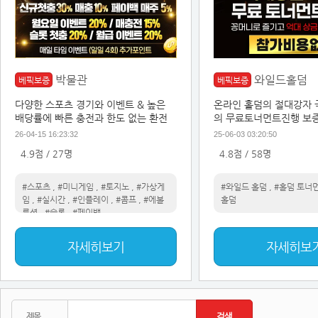
박물관
와일드홀덤
베픽보증
베픽보증
다양한 스포츠 경기와 이벤트 & 높은
온라인 홀덤의 절대강자 
배당률에 빠른 충전과 한도 없는 환전
의 무료토너먼트진행 보증
이트
26-04-15 16:23:32
25-06-03 03:20:50
4.9점 / 27명
4.8점 / 58명
#스포츠
,
#미니게임
,
#토지노
,
#가상게
#와일드 홀덤
,
#홀덤 토너
임
,
#실시간
,
#인플레이
,
#콤프
,
#에볼
홀덤
루션
,
#슬롯
,
#페이백
자세히보기
자세히보