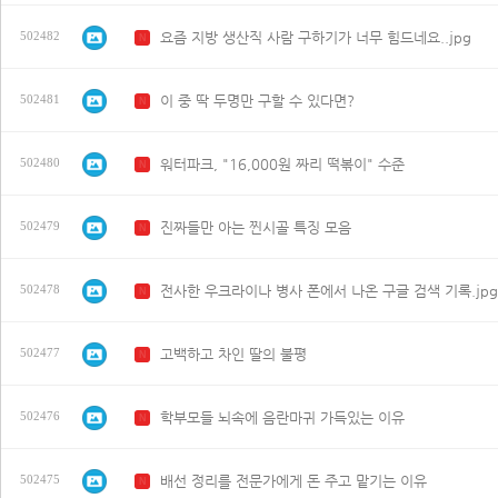
요즘 지방 생산직 사람 구하기가 너무 힘드네요..jpg
502482
N
이 중 딱 두명만 구할 수 있다면?
502481
N
워터파크, "16,000원 짜리 떡볶이" 수준
502480
N
진짜들만 아는 찐시골 특징 모음
502479
N
전사한 우크라이나 병사 폰에서 나온 구글 검색 기록.jpg
502478
N
고백하고 차인 딸의 불평
502477
N
학부모들 뇌속에 음란마귀 가득있는 이유
502476
N
배선 정리를 전문가에게 돈 주고 맡기는 이유
502475
N