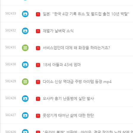
일본: "한국 4강 기록 취소 및 월드컵 출전 10년 박탈"
502433
N
재벌가 날벼락 소식
502432
N
서비스업인데 대체 왜 화장을 하라는거죠?
502431
N
18세 아들과 43세 엄마
502430
N
다이소 신상 역대급 주방 아이템 등장.mp4
502429
N
오사카 흉기 난동범에 실탄 발사
502428
N
못생기게 태어난 삶에 대한 한탄
502427
N
"윤가이 불쾌" 비판에…아이유, 결국 장기하 노래 삭제 
502426
N