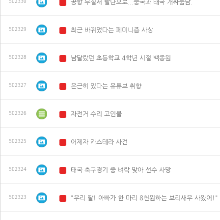
공항 무질서 발단으로...중국과 태국 개싸움남.
502330
N
최근 바뀌었다는 페미니즘 사상
502329
N
남달랐던 초등학교 4학년 시절 백종원
502328
N
은근히 있다는 유튜브 취향
502327
N
자전거 수리 고인물
502326
N
어제자 카스테라 사건
502325
N
태국 축구경기 중 벼락 맞아 선수 사망
502324
N
"우리 딸! 아빠가 한 마리 8천원하는 보리새우 사왔어!"
502323
N