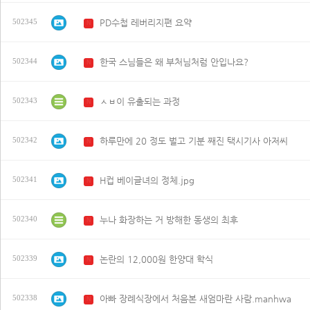
PD수첩 레버리지편 요약
502345
N
한국 스님들은 왜 부처님처럼 안입나요?
502344
N
ㅅㅂ이 유출되는 과정
502343
N
하루만에 20 정도 벌고 기분 째진 택시기사 아저씨
502342
N
H컵 베이글녀의 정체.jpg
502341
N
누나 화장하는 거 방해한 동생의 최후
502340
N
논란의 12,000원 한양대 학식
502339
N
아빠 장례식장에서 처음본 새엄마란 사람.manhwa
502338
N