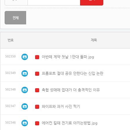
전체
번호
제목
아반떼 계약 첫날 1만대 돌파.jpg
502350
N
프롬포트 절대 공유 안한다는 신입 논란
502349
N
축협 성매매 접대가 더 충격적인 이유
502348
N
와이프와 과거 사진 찍기
502347
N
에어컨 킬때 전기료 아끼는방법.jpg
502346
N