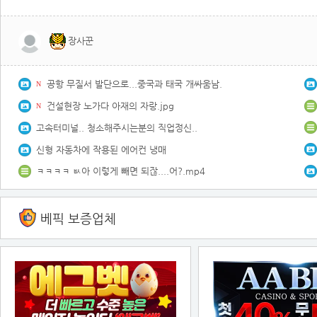
장사꾼
공항 무질서 발단으로...중국과 태국 개싸움남.
N
건설현장 노가다 아재의 자랑.jpg
N
고속터미널.. 청소해주시는분의 직업정신..
신형 자동차에 작용된 에어컨 냉매
ㅋㅋㅋㅋ ㅄ아 이렇게 빼면 되잖....어?.mp4
베픽 보증업체