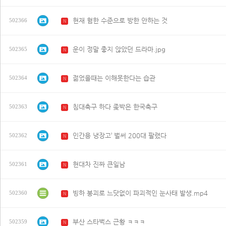
현재 혐한 수준으로 방한 안하는 것
502366
N
운이 정말 좋지 않았던 드라마.jpg
502365
N
젊었을때는 이해못한다는 습관
502364
N
침대축구 하다 좆박은 한국축구
502363
N
인간용 냉장고’ 벌써 200대 팔렸다
502362
N
현대차 진짜 큰일남
502361
N
빙하 붕괴로 느닷없이 파괴적인 눈사태 발생.mp4
502360
N
부산 스타벅스 근황 ㅋㅋㅋ
502359
N