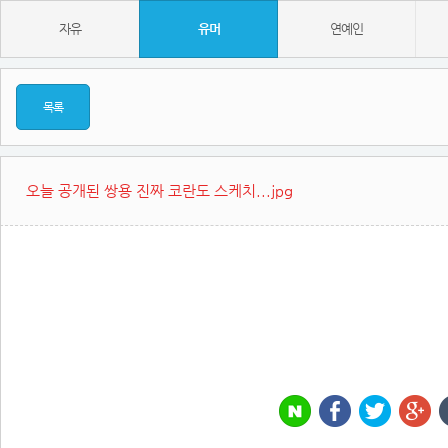
자유
유머
연예인
목록
오늘 공개된 쌍용 진짜 코란도 스케치...jpg