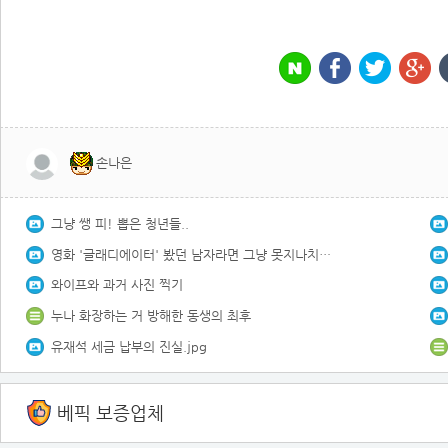
손나은
그냥 쌩 피! 뽑은 청년들..
영화 '글래디에이터' 봤던 남자라면 그냥 못지나치는 곳.mp4
와이프와 과거 사진 찍기
누나 화장하는 거 방해한 동생의 최후
유재석 세금 납부의 진실.jpg
베픽 보증업체