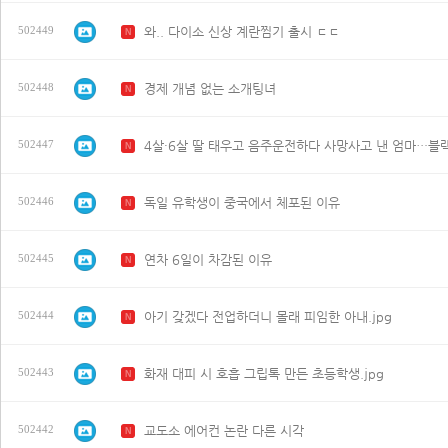
와.. 다이소 신상 계란찜기 출시 ㄷㄷ
502449
N
경제 개념 없는 소개팅녀
502448
N
502447
N
독일 유학생이 중국에서 체포된 이유
502446
N
연차 6일이 차감된 이유
502445
N
아기 갖겠다 전업하더니 몰래 피임한 아내.jpg
502444
N
화재 대피 시 호흡 그립톡 만든 초등학생.jpg
502443
N
교도소 에어컨 논란 다른 시각
502442
N