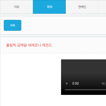
자유
유머
연예인
목록
올림픽 금메달 세레모니 레전드