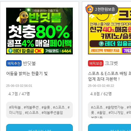
2천만원보증
반딧불
크크벳
베픽추천
베픽보증
어둠을 밝히는 한줄기 빛
스포츠 & E스포츠 배팅 
업계 최대 자본력 !
25-06-03 02:56:01
25-06-03 02:48:22
4.7점 / 47명
4.8점 / 62명
#파워볼
,
#에볼루션
,
#슬롯
,
#스포츠
,
#
#스포츠
,
#솔랭벳가능
,
#
미니게임
,
#E스포츠
,
#레볼루션홀덤
롯
,
#홀덤
,
#미니게임
,
#
본력1등