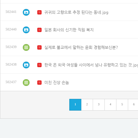
귀귀의 고향으로 추정 된다는 동네.jpg
502441
N
일본 회사의 신기한 직원 복지
502440
N
실제로 불교에서 말하는 윤회 경험해보신분?
502439
N
한국 온 외국 여성들 사이에서 넘나 유행하고 있는 것.jp
502438
N
미친 진상 손놈
502437
N
1
2
3
4
5
6