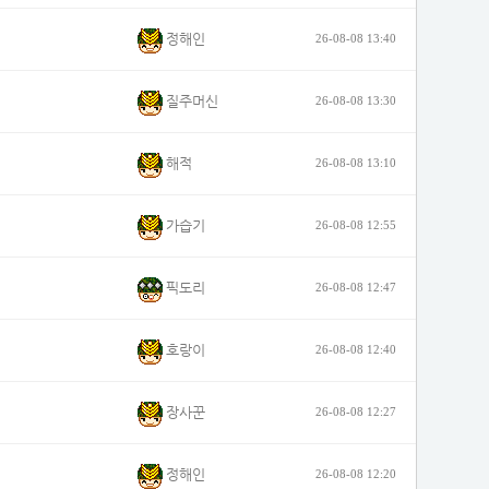
정해인
26-08-08 13:40
질주머신
26-08-08 13:30
해적
26-08-08 13:10
가습기
26-08-08 12:55
픽도리
26-08-08 12:47
호랑이
26-08-08 12:40
장사꾼
26-08-08 12:27
정해인
26-08-08 12:20