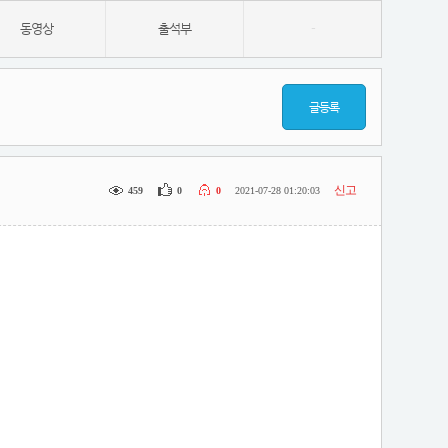
동영상
출석부
-
글등록
신고
459
0
0
2021-07-28 01:20:03