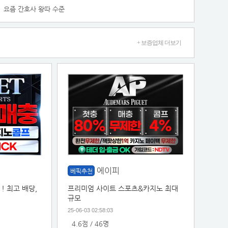
요즘 간호사 왕따 수준
+ 보증업체 더보기
에이피
베픽추천
! 최고 배당,
프리미엄 사이트 스포츠&카지노 최대
규모
25-06-03 02:58:03
4.6점 / 46명