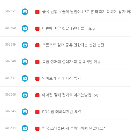
502351
N
아반떼 계약 첫날 1만대 돌파.jpg
502350
N
프롬포트 절대 공유 안한다는 신입 논란
502349
N
축협 성매매 접대가 더 충격적인 이유
502348
N
와이프와 과거 사진 찍기
502347
N
에어컨 킬때 전기료 아끼는방법.jpg
502346
N
PD수첩 레버리지편 요약
502345
N
한국 스님들은 왜 부처님처럼 안입나요?
502344
N