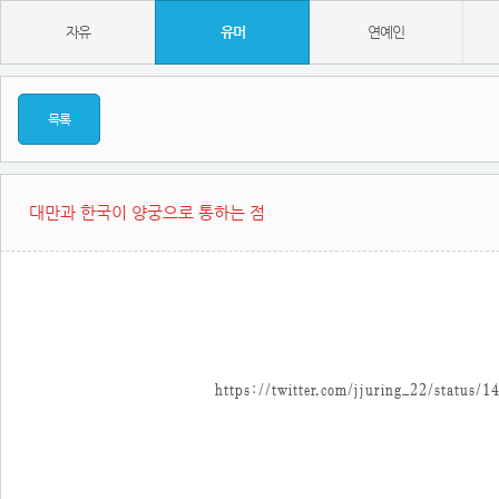
자유
유머
연예인
목록
대만과 한국이 양궁으로 통하는 점
https://twitter.com/jjuring_22/statu