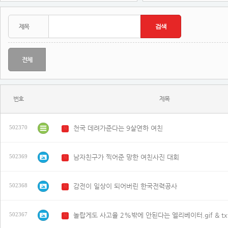
전체
번호
제목
천국 데려가준다는 9살연하 여친
502370
N
남자친구가 찍어준 망한 여친사진 대회
502369
N
감전이 일상이 되어버린 한국전력공사
502368
N
놀랍게도 사고율 2%밖에 안된다는 엘리베이터.gif & tx
502367
N