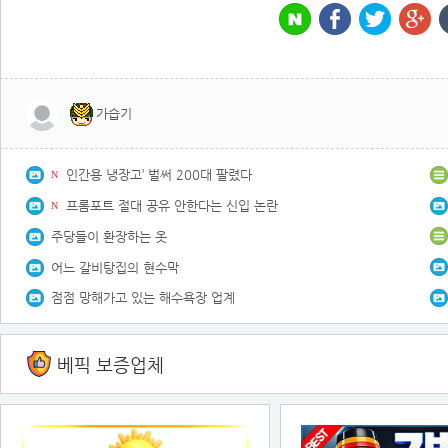
가습기
인간용 냉장고’ 벌써 200대 팔렸다
N
프롬포트 절대 공유 안한다는 신입 논란
N
주당들이 환장하는 옷
어느 갈비탕집의 현수막
점점 망해가고 있는 해수욕장 업계
베픽 보증업체