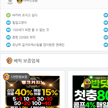
타짜신정환
바카라 조지고 싶다
힙업고양이
100세가 되면 할 수 없는 것
흔한 20대의 착각
유난히 길거리캐스팅을 많이받은 연예인
베픽 보증업체
5천만원보증