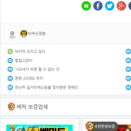
타짜신정환
바카라 조지고 싶다
힙업고양이
100세가 되면 할 수 없는 것
흔한 20대의 착각
유난히 길거리캐스팅을 많이받은 연예인
베픽 보증업체
8천만원보증