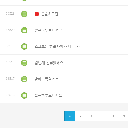
씁슬하구만
38521
N
좋은하루보내셔요
38520
스포츠는 한끝차이가 너무나서
38519
김민재 골넣었네요
38518
밤에도폭염ㄷㄷ
38517
좋은하루보내셔요
38516
1
2
3
4
5
6