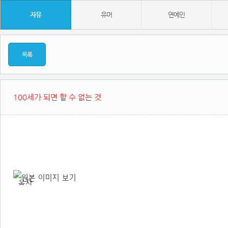
자유
유머
연예인
목록
100세가 되면 할 수 없는 것