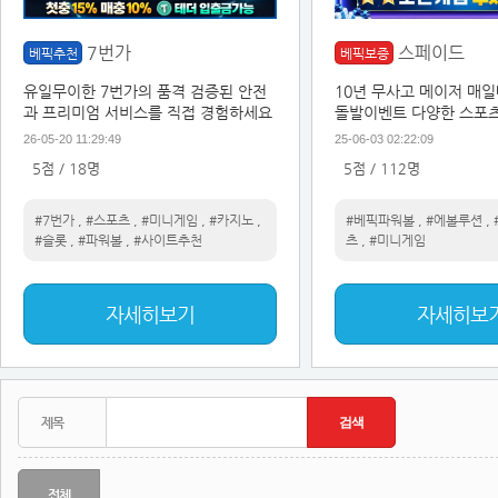
7번가
스페이드
베픽추천
베픽보증
유일무이한 7번가의 품격 검증된 안전
10년 무사고 메이저 매
과 프리미엄 서비스를 직접 경험하세요
돌발이벤트 다양한 스포
26-05-20 11:29:49
25-06-03 02:22:09
5점 / 18명
5점 / 112명
#7번가
,
#스포츠
,
#미니게임
,
#카지노
,
#베픽파워볼
,
#에볼루션
,
#슬롯
,
#파워볼
,
#사이트추천
츠
,
#미니게임
자세히보기
자세히보
전체