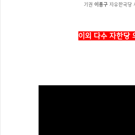
기권
이종구
자유한국당 
이외 다수 자한당 