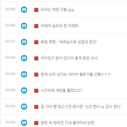
미국산 계란 근황.jpg
502389
N
어제자 송도의 한 아파트
502388
N
축협 해명: "애국심으로 성접대 한것"
502387
N
여자친구 본가 갔다가 충격 받은 의사
502386
N
현재 난리 났다는 네이버 블로거들 근황ㄷㄷㄷ
502385
N
너구리에 계란을 풀었다고?
502384
N
길 가다 뺨 맞고 5천 준다면 '신고 한다 vs 감사 한다'
502383
N
방탄 뷔 반려견 기내 돌아다녀 논란
502382
N