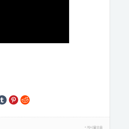
+ 게시물모음