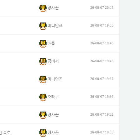
장사꾼
26-08-07 20:05
미니언즈
26-08-07 19:55
애플
26-08-07 19:46
곰비서
26-08-07 19:45
미니언즈
26-08-07 19:37
오타쿠
26-08-07 19:36
장사꾼
26-08-07 19:22
장사꾼
언 폭로
26-08-07 19:05