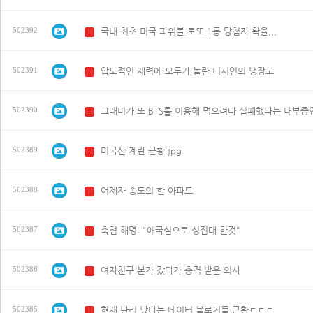
국내 최초 미국 파워볼 로또 1등 당첨자 확율,,,
502392
N
압도적인 재력에 모두가 놀란 디시인의 냉장고
502391
N
그래미가 또 BTS를 이용해 먹으려다 실패했다는 내부증
502390
N
미국산 계란 근황.jpg
502389
N
어제자 송도의 한 아파트
502388
N
축협 해명: "애국심으로 성접대 한것"
502387
N
여자친구 본가 갔다가 충격 받은 의사
502386
N
현재 난리 났다는 네이버 블로거들 근황ㄷㄷㄷ
502385
N