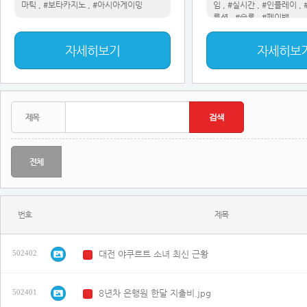
마틱
,
#보타카지노
,
#아시아게이밍
임
,
#실시간
,
#인플레이
,
루션
,
#슬롯
,
#페이백
자세히보기
자세히보
전체
번호
제목
대전 야쿠르트 소녀 최신 근황
502402
N
8년차 은행원 한달 지출비.jpg
502401
N