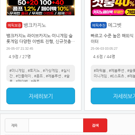
뱅크카지노
에그벳
베픽보증
베픽추천
뱅크카지노 라이브카지노·미니게임·슬
빠르고 수준 높은 해외식 
롯게임 다양한 이벤트 진행, 신규첫충·
이터
재충·페이백·콤프 지급 혜택과 빠른충전
26-05-07 21:32:45
25-06-03 03:05:27
무제한환전 지원
4.9점 / 27명
4.6점 / 44명
#미니게임
,
#토지노
,
#가상게임
,
#실시
#파워볼
,
#에볼루션
,
#슬
간
,
#인플레이
,
#콤프
,
#에볼루션
,
#슬
미니게임
,
#E스포츠
,
#레
롯
,
#페이백
,
#쿠폰
자세히보기
자세히보