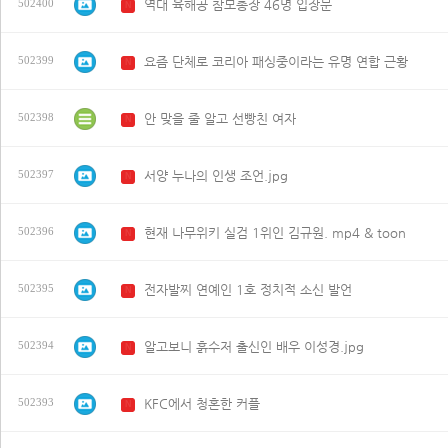
역대 육해공 참모총장 46명 입장문
502400
N
요즘 단체로 코리아 패싱중이라는 유명 연합 근황
502399
N
안 맞을 줄 알고 선빵친 여자
502398
N
서양 누나의 인생 조언.jpg
502397
N
현재 나무위키 실검 1위인 김규원. mp4 & toon
502396
N
전자발찌 연예인 1호 정치적 소신 발언
502395
N
알고보니 흙수저 출신인 배우 이성경.jpg
502394
N
KFC에서 청혼한 커플
502393
N