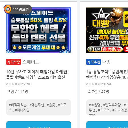
1억원보증
스페이드
대빵
베픽보증
베픽추천
10년 무사고 메이저 매일매일 다양한
1등 유일고액보증업체 B
돌발이벤트 다양한 스포츠 베팅옵션
벤픽후마감 가입첫충 40
벤트
25-06-03 02:22:09
25-06-03 02:45:44
5점 / 112명
4.7점 / 47명
#베픽파워볼
,
#에볼루션
,
#슬롯
,
#스포
#BJ솔랭
,
#벤픽후마감
,
#
츠
,
#미니게임
루션
,
#스포츠
,
#미니게임
홀덤