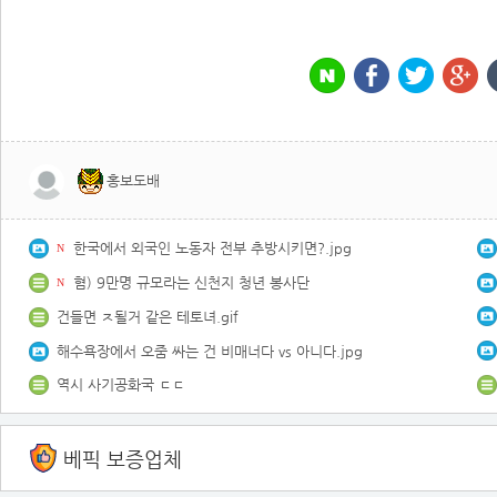
홍보도배
한국에서 외국인 노동자 전부 추방시키면?.jpg
N
혐) 9만명 규모라는 신천지 청년 봉사단
N
건들면 ㅈ될거 같은 테토녀.gif
해수욕장에서 오줌 싸는 건 비매너다 vs 아니다.jpg
역시 사기공화국 ㄷㄷ
베픽 보증업체