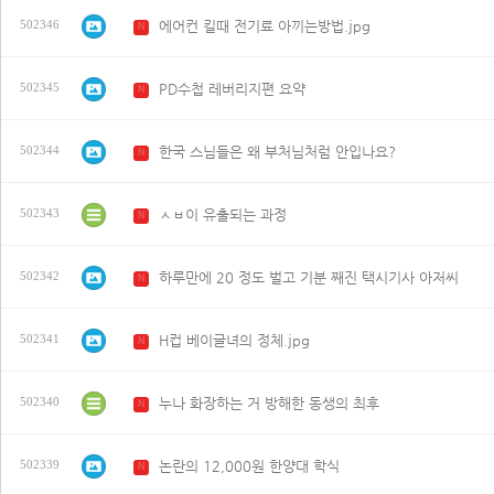
에어컨 킬때 전기료 아끼는방법.jpg
502346
N
PD수첩 레버리지편 요약
502345
N
한국 스님들은 왜 부처님처럼 안입나요?
502344
N
ㅅㅂ이 유출되는 과정
502343
N
하루만에 20 정도 벌고 기분 째진 택시기사 아저씨
502342
N
H컵 베이글녀의 정체.jpg
502341
N
누나 화장하는 거 방해한 동생의 최후
502340
N
논란의 12,000원 한양대 학식
502339
N