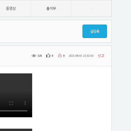
동영상
출석부
-
글등록
신고
328
0
0
2021-08-01 22:02:03