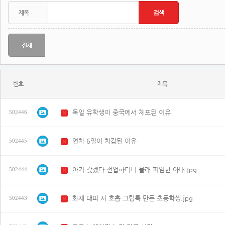
전체
번호
제목
독일 유학생이 중국에서 체포된 이유
502446
N
연차 6일이 차감된 이유
502445
N
아기 갖겠다 전업하더니 몰래 피임한 아내.jpg
502444
N
화재 대피 시 호흡 그립톡 만든 초등학생.jpg
502443
N