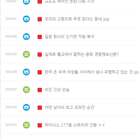
교도소 에어컨 논란 다른 시각
502442
N
귀귀의 고향으로 추정 된다는 동네.jpg
502441
N
일본 회사의 신기한 직원 복지
502440
N
실제로 불교에서 말하는 윤회 경험해보신분?
502439
N
한국 온 외국 여성들 사이에서 넘나 유행하고 있는 것.jp
502438
N
미친 진상 손놈
502437
N
어떤 남자의 최고 도파민 순간
502436
N
하이닉스 277층 스트리머 근황 ㄷㄷ
502435
N