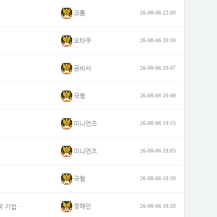
크롬
26-08-06 22:00
오타쿠
26-08-06 20:50
곰비서
26-08-06 20:47
극혐
26-08-06 20:40
미니언즈
26-08-06 19:15
미니언즈
26-08-06 19:05
극혐
26-08-06 18:30
정해인
"한국 물, 화장실 물 같아…안 줘도 됨"/日 지진 피해 한국 기업 지원
26-08-06 18:20