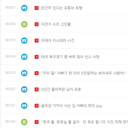
있
은근히 있다는 유튜브 취향
502327
N
었
다
자전거 수리 고인물
502326
N
는
것
어제자 카스테라 사건
502325
N
을
분
태국 축구경기 중 벼락 맞아 선수 사망
502324
명
N
히
"우리 딸! 아빠가 한 마리 8천원하는 보리새우 사왔어!"
502323
보
N
여
3년간 콜라먹은 남자 최후
502322
주
N
고
있
골프장 가까이 사는 집 아빠의 취미.jpg
502321
N
는
가
502320
N