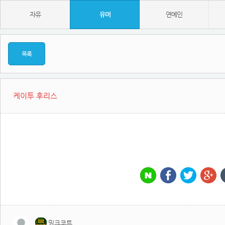
자유
유머
연예인
목록
케이투 후리스
백
악
관
이
미
국
밍크코트