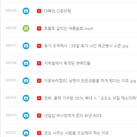
운
데,
대륙의 신종유행
502319
N
이
자
호불호 갈리는 여름음료.mp4
502318
N
료
는
휴가 조작해서 138일 휴가 나간 육군병사 수준.jpg
502317
N
어
제
지하철에서 목격된 연예인들
502316
N
백
악
이혼숙려캠프] 남편이 은둔생활을 하게 됐다는 이유.jpg
502315
N
관
Corona
정부, 올해 가석방 30% 확대 ㄷ "교도소 과밀 해소위해
502314
N
바
이
네일샵 여사장에게 문자 보낸 80대
502313
N
러
스
점심 사주는 사람을 조심해야 하는 이유
502312
N