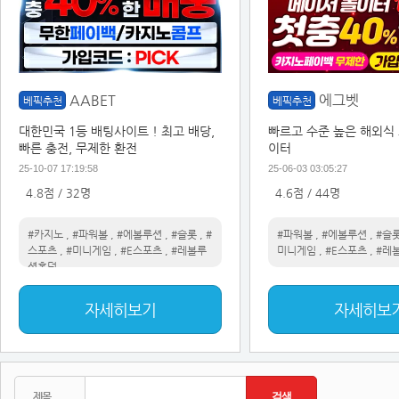
AABET
에그벳
베픽추천
베픽추천
대한민국 1등 배팅사이트 ! 최고 배당,
빠르고 수준 높은 해외식 
빠른 충전, 무제한 환전
이터
25-10-07 17:19:58
25-06-03 03:05:27
4.8점 / 32명
4.6점 / 44명
#카지노
,
#파워볼
,
#에볼루션
,
#슬롯
,
#
#파워볼
,
#에볼루션
,
#슬
스포츠
,
#미니게임
,
#E스포츠
,
#레볼루
미니게임
,
#E스포츠
,
#레
션홀덤
자세히보기
자세히보