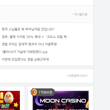
+ 게시물모음
한국 스님들은 왜 부처님처럼 안입나요?
정부, 올해 가석방 30% 확대 ㄷ "교도소 과밀 해소위해"
경찰 우리는 잠재적 범죄자 아냐 삭발투쟁
(블라)뇌가 가슴에 지배당했다.jpg
이번에 도입한다는 경찰 순환근무제
+ 보증업체 더보기
1억원보증