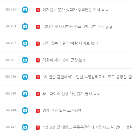
여자친구 본가 갔다가 충격받은 의사 ㄷㄷ
502454
N
20대에게 대시하는 영포티에 대한 생각.jpg
502453
N
남친 있는데 딴 남자랑 데이트 했어
502452
N
최현석 셰프 손자 근황.jpg
502451
N
502450
N
와.. 다이소 신상 계란찜기 출시 ㄷㄷ
502449
N
경제 개념 없는 소개팅녀
502448
N
502447
N