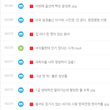
아반떼 옵션에 빡친 윤성로.jpg
502381
N
미국 원정출산 아기에 `시민권` 안 준다. 행정명령 서명
502380
N
집 마다 한 명씩 있는 환자
502379
N
여자들한테 인기 많다는 시계.mp4
502378
N
과학자들 너무 멍청하지 않음?
502377
N
그냥 쌩 피! 뽑은 청년들..
502376
N
1급 생태하천 말라가는데 황당한 물 도둑.jpg
502375
N
들어도 믿기지 않는 세기의 사랑 한국전쟁 한미커플.jpg
502374
N