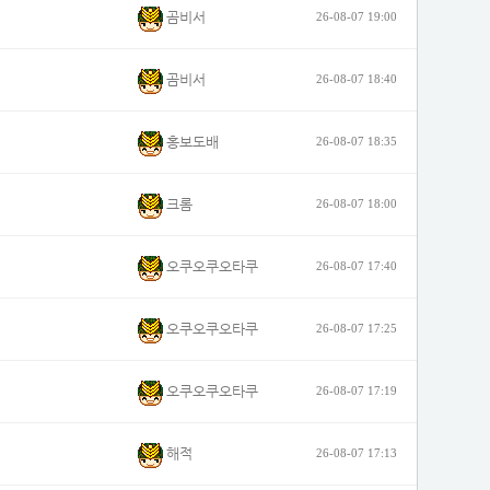
곰비서
26-08-07 19:00
곰비서
26-08-07 18:40
홍보도배
26-08-07 18:35
크롬
26-08-07 18:00
오쿠오쿠오타쿠
26-08-07 17:40
오쿠오쿠오타쿠
26-08-07 17:25
오쿠오쿠오타쿠
26-08-07 17:19
해적
26-08-07 17:13