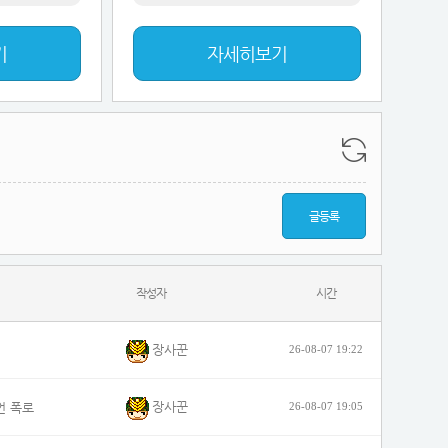
기
자세히보기
글등록
작성자
시간
장사꾼
26-08-07 19:22
장사꾼
언 폭로
26-08-07 19:05