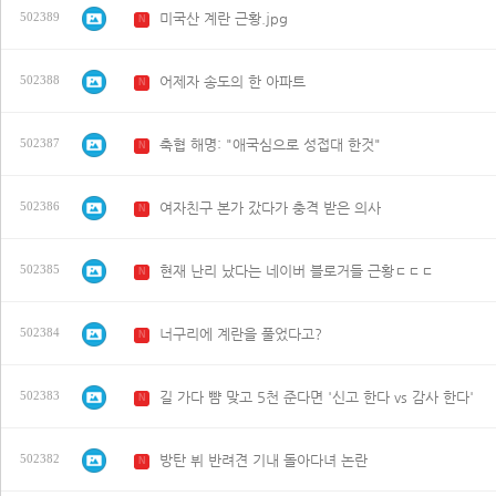
미국산 계란 근황.jpg
502389
N
어제자 송도의 한 아파트
502388
N
축협 해명: "애국심으로 성접대 한것"
502387
N
여자친구 본가 갔다가 충격 받은 의사
502386
N
현재 난리 났다는 네이버 블로거들 근황ㄷㄷㄷ
502385
N
너구리에 계란을 풀었다고?
502384
N
길 가다 뺨 맞고 5천 준다면 '신고 한다 vs 감사 한다'
502383
N
방탄 뷔 반려견 기내 돌아다녀 논란
502382
N