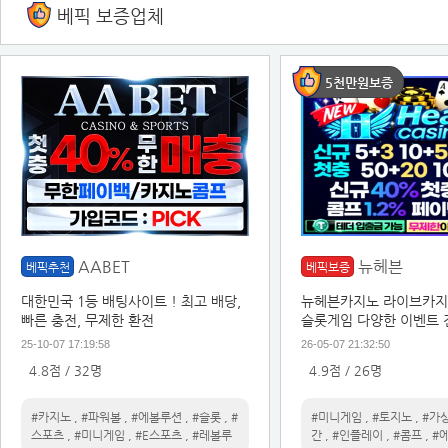
베픽 보증업체
5천만원보증
AABET
뉴헤븐
베픽추천
베픽보증
대한민국 1등 배팅사이트 ! 최고 배당,
뉴헤븐카지노 라이브카지
빠른 충전, 무제한 환전
슬롯게임 다양한 이벤트 진
충·페이백 혜택과 빠른충
25-10-07 17:19:58
26-05-07 21:32:50
지원
4.8점 / 32명
4.9점 / 26명
#카지노
,
#파워볼
,
#에볼루션
,
#슬롯
,
#
#미니게임
,
#토지노
,
#가
스포츠
,
#미니게임
,
#E스포츠
,
#레볼루
간
,
#인플레이
,
#콤프
,
#