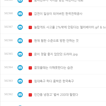
남자친구가 찍어준 망한 여친사진 대회
N
감전이 일상이 되어버린 한국전력공사
502368
N
놀랍게도 사고율 2%밖에 안된다는 엘리베이터.gif & tx
502367
N
현재 혐한 수준으로 방한 안하는 것
502366
N
운이 정말 좋지 않았던 드라마.jpg
502365
N
젊었을때는 이해못한다는 습관
502364
N
침대축구 하다 좆박은 한국축구
502363
N
인간용 냉장고’ 벌써 200대 팔렸다
502362
N