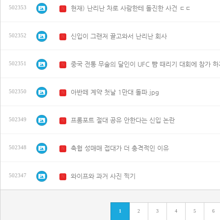
현재) 난리난 차로 사람한테 돌진한 사건 ㄷㄷ
502353
N
신입이 그랜저 끌고와서 난리난 회사
502352
N
502351
N
아반떼 계약 첫날 1만대 돌파.jpg
502350
N
프롬포트 절대 공유 안한다는 신입 논란
502349
N
축협 성매매 접대가 더 충격적인 이유
502348
N
와이프와 과거 사진 찍기
502347
N
1
2
3
4
5
6