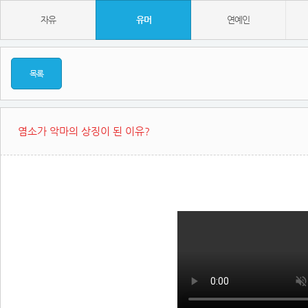
자유
유머
연예인
목록
염소가 악마의 상징이 된 이유?