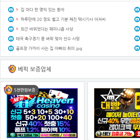
집 마다 한 명씩 있는 환자
N
하루만에 20 정도 벌고 기분 째진 택시기사 아저씨
N
최근 바뀌었다는 페미니즘 사상
N
태국 축구경기 중 벼락 맞아 선수 사망
골프장 가까이 사는 집 아빠의 취미.jpg
베픽 보증업체
5천만원보증