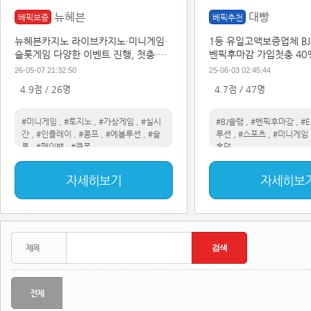
뉴헤븐
대빵
베픽보증
베픽추천
뉴헤븐카지노 라이브카지노·미니게임·
1등 유일고액보증업체 B
슬롯게임 다양한 이벤트 진행, 첫충·재
벤픽후마감 가입첫충 40
충·페이백 혜택과 빠른충전 무제한환전
벤트
26-05-07 21:32:50
25-06-03 02:45:44
지원
4.9점 / 26명
4.7점 / 47명
#미니게임
,
#토지노
,
#가상게임
,
#실시
#BJ솔랭
,
#벤픽후마감
,
#
간
,
#인플레이
,
#콤프
,
#에볼루션
,
#슬
루션
,
#스포츠
,
#미니게임
롯
,
#페이백
,
#쿠폰
홀덤
자세히보기
자세히보
전체