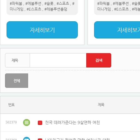
#파워볼
,
#에볼루션
,
#슬롯
,
#스포츠
,
#
#파워볼
,
#에볼루션
,
#슬
미니게임
,
#E스포츠
,
#레볼루션홀덤
미니게임
,
#E스포츠
,
#레
자세히보기
자세히보
전체
번호
제목
천국 데려가준다는 9살연하 여친
502370
N
502369