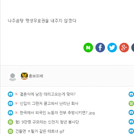
나주곰탕 평생무료권을 내주지 않겠다
홍보도배
결혼식에 남친 데리고오는게 맞아?
N
신입이 그랜저 끌고와서 난리난 회사
N
한국에서 외국인 노동자 전부 추방시키면?.jpg
N
혐) 9만명 규모라는 신천지 청년 봉사단
건들면 ㅈ될거 같은 테토녀.gif