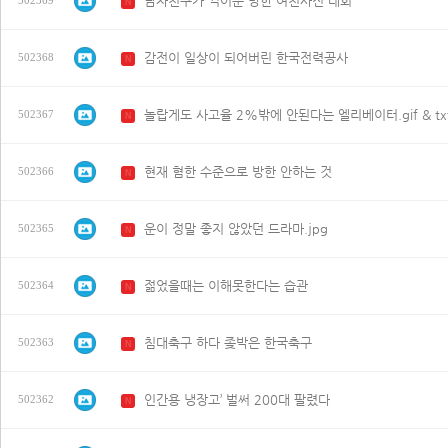
남자친구가 찍어준 망한 여친사진 대회
N
감전이 일상이 되어버린 한국전력공사
502368
N
놀랍게도 사고율 2%밖에 안된다는 엘리베이터.gif & tx
502367
N
현재 혐한 수준으로 방한 안하는 것
502366
N
운이 정말 좋지 않았던 드라마.jpg
502365
N
젊었을때는 이해못한다는 습관
502364
N
침대축구 하다 좆박은 한국축구
502363
N
인간용 냉장고’ 벌써 200대 팔렸다
502362
N