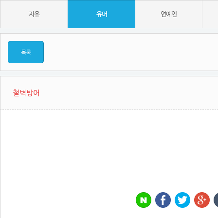
자유
유머
연예인
목록
철벽방어