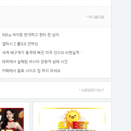
+ 게시물모음
98kg 여자랑 번개하고 현타 온 남자
갤럭시 Z 폴드8 언박싱
세계 배구계가 충격에 빠진 미국 선수의 비현실적인 점프력. mp4 & j
태국에서 살해된 러시아 관광객 남매 사건
카페에서 음료 사이즈 업 하지 마세요
+ 보증업체 더보기