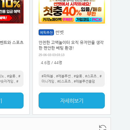
썬벳
베픽추천
이벤트와 스포츠
안전한 고액놀이터 오직 유저만을 생각
한 편안한 베팅 환경!
25-06-03 03:03:13
4.6점 / 44명
지노
,
#슬롯
,
#
#파워볼
,
#에볼루션
,
#슬롯
,
#스포츠
,
#
#숫자게임
,
#
미니게임
,
#E스포츠
,
#레볼루션홀덤
기
자세히보기