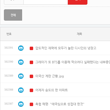
전체
번호
제목
압도적인 재력에 모두가 놀란 디시인의 냉장고
502391
N
그래미가 또 BTS를 이용해 먹으려다 실패했다는 내부증
502390
N
미국산 계란 근황.jpg
502389
N
어제자 송도의 한 아파트
502388
N
축협 해명: "애국심으로 성접대 한것"
502387
N