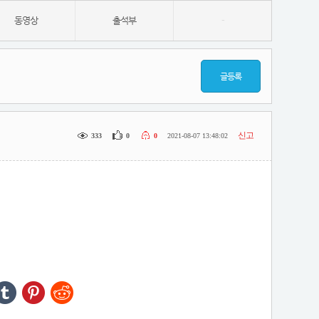
동영상
출석부
-
글등록
신고
333
0
0
2021-08-07 13:48:02