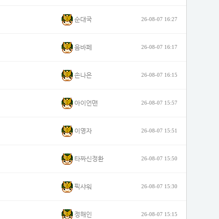
순대국
26-08-07 16:27
음바페
26-08-07 16:17
손나은
26-08-07 16:15
아이언맨
26-08-07 15:57
이영자
26-08-07 15:51
타짜신정환
26-08-07 15:50
픽샤워
26-08-07 15:30
정해인
26-08-07 15:15