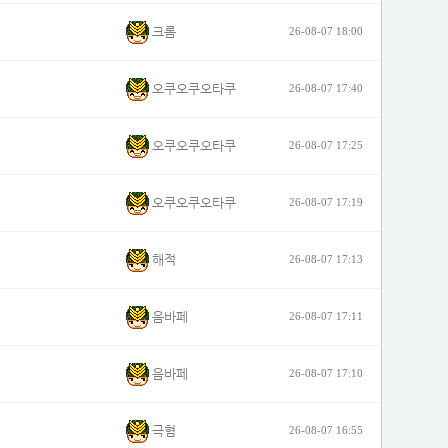
크롬
26-08-07 18:00
오쿠오쿠오타쿠
26-08-07 17:40
오쿠오쿠오타쿠
26-08-07 17:25
오쿠오쿠오타쿠
26-08-07 17:19
해적
26-08-07 17:13
음바페
26-08-07 17:11
음바페
26-08-07 17:10
극혐
26-08-07 16:55