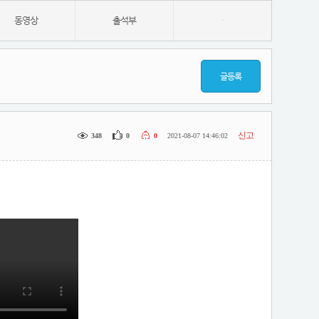
동영상
출석부
-
글등록
신고
348
0
0
2021-08-07 14:46:02