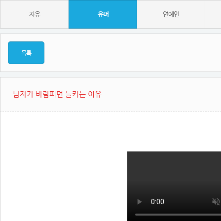
자유
유머
연예인
목록
남자가 바람피면 들키는 이유