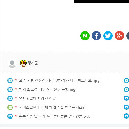
장사꾼
요즘 지방 생산직 사람 구하기가 너무 힘드네요..jpg
N
현역 최고령 배우라는 신구 근황.jpg
N
연차 6일이 차감된 이유
N
서비스업인데 대체 왜 화장을 하라는거죠?
N
원폭절을 맞아 개소리 늘어놓는 일본인들.twt
N