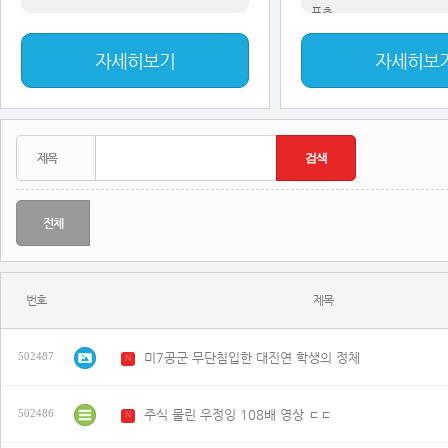
포츠
자세히보기
자세히보
전체
번호
제목
미7공군 무단침입한 대진연 학생의 정체
502487
N
주식 물린 우정잉 108배 영상 ㄷㄷ
502486
N