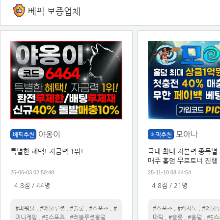
베픽 보증업체
야옹이
모아나
베픽추천
베픽추천
특별한 혜택! 자금력 1위!
국내 최대 자본력 종목별
매주 홀덤 무료토너 진행 
25-06-03 02:50:48
25-11-10 08:44:54
4.8점 / 44명
4.8점 / 21명
#파워볼
,
#에볼루션
,
#슬롯
,
#스포츠
,
#
#스포츠
,
#카지노
,
#에볼
미니게임
,
#E스포츠
,
#레볼루션홀덤
마틱
,
#슬롯
,
#홀덤
,
#E