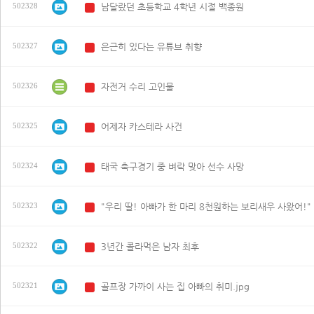
남달랐던 초등학교 4학년 시절 백종원
502328
N
은근히 있다는 유튜브 취향
502327
N
자전거 수리 고인물
502326
N
어제자 카스테라 사건
502325
N
태국 축구경기 중 벼락 맞아 선수 사망
502324
N
"우리 딸! 아빠가 한 마리 8천원하는 보리새우 사왔어!"
502323
N
3년간 콜라먹은 남자 최후
502322
N
골프장 가까이 사는 집 아빠의 취미.jpg
502321
N