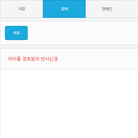
자유
유머
연예인
목록
아이돌 경호원의 반사신경