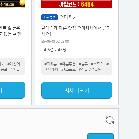
오마카세
베픽추천
벤트 & 높은
클래스가 다른 맛집 오마카세에서 즐기
도 없는 환전
세요!
25-06-03 02:52:00
4.6점 / 48명
지노
,
#가상게
#파워볼
,
#에볼루션
,
#슬롯
,
#스포츠
,
#
#콤프
,
#에볼
미니게임
,
#E스포츠
,
#레볼루션홀덤
기
자세히보기