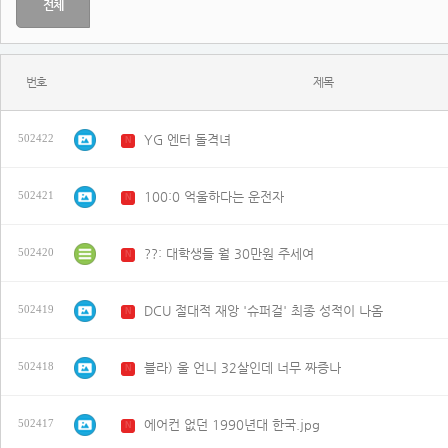
전체
번호
제목
YG 엔터 돌격녀
502422
N
100:0 억울하다는 운전자
502421
N
??: 대학생들 월 30만원 주세여
502420
N
DCU 절대적 재앙 '슈퍼걸' 최종 성적이 나옴
502419
N
블라) 울 언니 32살인데 너무 짜증나
502418
N
에어컨 없던 1990년대 한국.jpg
502417
N