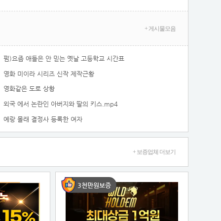
+ 게시물모음
펌)요즘 애들은 안 믿는 옛날 고등학교 시간표
영화 미이라 시리즈 신작 제작근황
영화같은 도로 상황
외국 에서 논란인 아버지와 딸의 키스.mp4
예랑 몰래 결정사 등록한 여자
+ 보증업체 더보기
3천만원보증