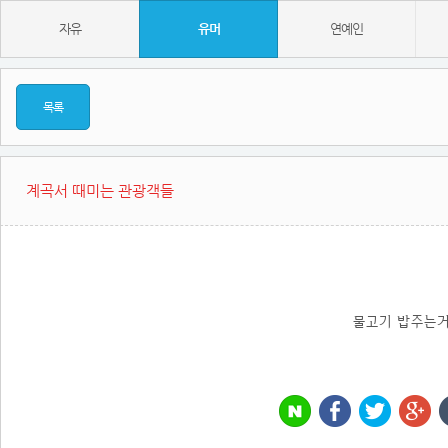
자유
유머
연예인
목록
계곡서 때미는 관광객들
물고기 밥주는