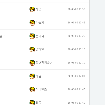
해골
26-08-09 13:50
가습기
26-08-09 13:45
순대국
김희철, 거꾸로 태극기 인천시 현수막에 “X돌았네“, 최시원도 호응
26-08-09 13:25
정해인
26-08-09 13:10
떨어진원숭이
26-08-09 12:10
해골
26-08-09 12:01
미니언즈
26-08-09 11:45
해골
26-08-09 11:40