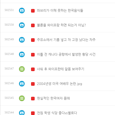
파브리가 이해 못하는 한국음식들
502551
N
불륜을 와이프랑 하면 되는거 아님?
502550
N
주유소에서 기름 넣고 차 고장 났다는 차주
502549
N
이틀 전 캐나다 공항에서 발생한 황당 사건
502548
N
샤워 후 와이프한테 알몸 보여주기
502547
N
2004년생 미국 여배우 논란.jpg
502546
N
현실적인 한국여자 몸매
502545
N
천원 학생 식당 좋다vs별로다
502544
N