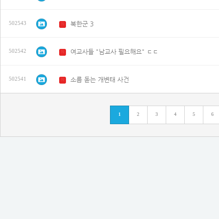
북한군 3
502543
N
여교사들 "남교사 필요해요" ㄷㄷ
502542
N
소름 돋는 개변태 사건
502541
N
1
2
3
4
5
6