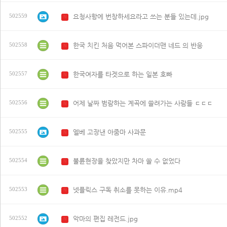
요청사항에 번창하세요라고 쓰는 분들 있는데.jpg
502559
N
한국 치킨 처음 먹어본 스파이더맨 네드 의 반응
502558
N
한국여자를 타겟으로 하는 일본 호빠
502557
N
어제 날짜 범람하는 계곡에 쓸려가는 사람들 ㄷㄷㄷ
502556
N
엘베 고장낸 아줌마 사과문
502555
N
불륜현장을 찾았지만 차마 쏠 수 없었다
502554
N
넷플릭스 구독 취소를 못하는 이유.mp4
502553
N
악마의 편집 레전드.jpg
502552
N