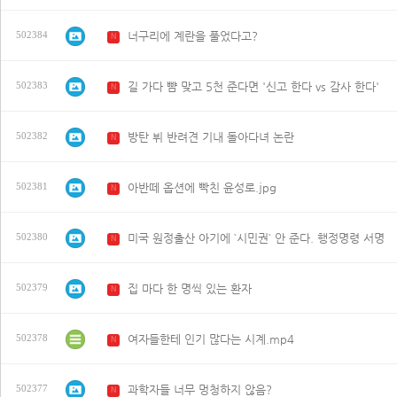
너구리에 계란을 풀었다고?
502384
N
길 가다 뺨 맞고 5천 준다면 '신고 한다 vs 감사 한다'
502383
N
방탄 뷔 반려견 기내 돌아다녀 논란
502382
N
아반떼 옵션에 빡친 윤성로.jpg
502381
N
미국 원정출산 아기에 `시민권` 안 준다. 행정명령 서명
502380
N
집 마다 한 명씩 있는 환자
502379
N
여자들한테 인기 많다는 시계.mp4
502378
N
과학자들 너무 멍청하지 않음?
502377
N