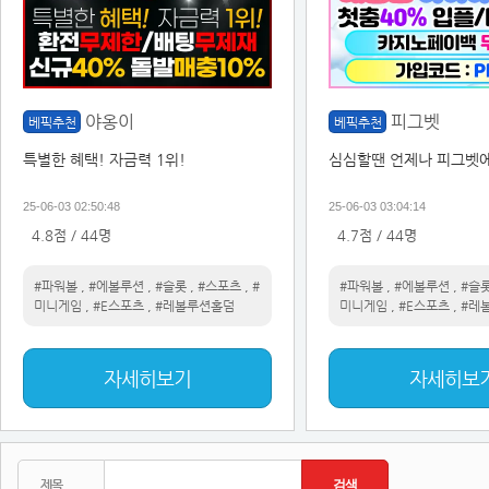
야옹이
피그벳
베픽추천
베픽추천
특별한 혜택! 자금력 1위!
심심할땐 언제나 피그벳에
25-06-03 02:50:48
25-06-03 03:04:14
4.8점 / 44명
4.7점 / 44명
#파워볼
,
#에볼루션
,
#슬롯
,
#스포츠
,
#
#파워볼
,
#에볼루션
,
#슬
미니게임
,
#E스포츠
,
#레볼루션홀덤
미니게임
,
#E스포츠
,
#레
자세히보기
자세히보