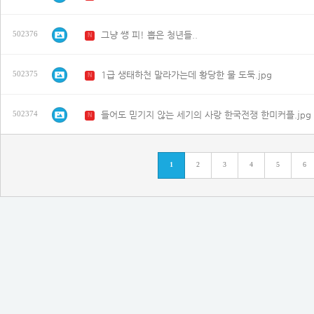
그냥 쌩 피! 뽑은 청년들..
502376
N
1급 생태하천 말라가는데 황당한 물 도둑.jpg
502375
N
들어도 믿기지 않는 세기의 사랑 한국전쟁 한미커플.jpg
502374
N
1
2
3
4
5
6