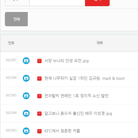
전체
번호
제목
서양 누나의 인생 조언.jpg
502397
N
현재 나무위키 실검 1위인 김규원. mp4 & toon
502396
N
전자발찌 연예인 1호 정치적 소신 발언
502395
N
알고보니 흙수저 출신인 배우 이성경.jpg
502394
N
KFC에서 청혼한 커플
502393
N