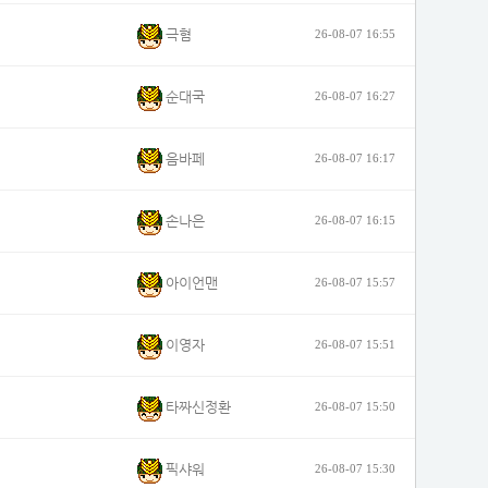
극혐
26-08-07 16:55
순대국
26-08-07 16:27
음바페
26-08-07 16:17
손나은
26-08-07 16:15
아이언맨
26-08-07 15:57
이영자
26-08-07 15:51
타짜신정환
26-08-07 15:50
픽샤워
26-08-07 15:30