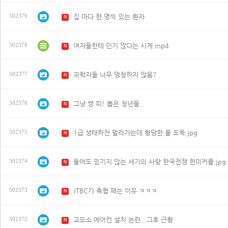
집 마다 한 명씩 있는 환자
502379
N
여자들한테 인기 많다는 시계.mp4
502378
N
과학자들 너무 멍청하지 않음?
502377
N
그냥 쌩 피! 뽑은 청년들..
502376
N
1급 생태하천 말라가는데 황당한 물 도둑.jpg
502375
N
들어도 믿기지 않는 세기의 사랑 한국전쟁 한미커플.jpg
502374
N
JTBC가 축협 패는 이유 ㅋㅋㅋ
502373
N
교도소 에어컨 설치 논란...그후 근황
502372
N