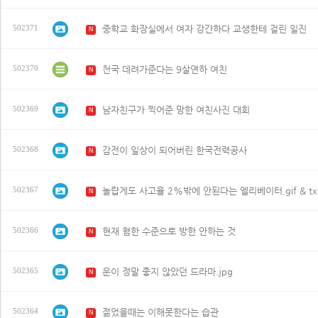
중학교 화장실에서 여자 강간하다 교생한테 걸린 일진
502371
N
천국 데려가준다는 9살연하 여친
502370
N
남자친구가 찍어준 망한 여친사진 대회
502369
N
감전이 일상이 되어버린 한국전력공사
502368
N
놀랍게도 사고율 2%밖에 안된다는 엘리베이터.gif & tx
502367
N
현재 혐한 수준으로 방한 안하는 것
502366
N
운이 정말 좋지 않았던 드라마.jpg
502365
N
젊었을때는 이해못한다는 습관
502364
N