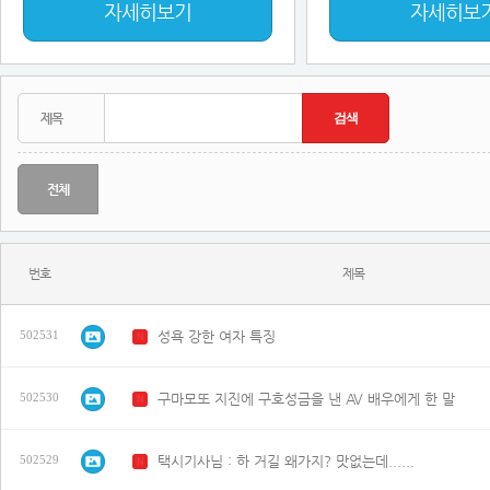
자세히보기
자세히보
전체
번호
제목
성욕 강한 여자 특징
502531
N
구마모또 지진에 구호성금을 낸 AV 배우에게 한 말
502530
N
택시기사님 : 하 거길 왜가지? 맛없는데......
502529
N