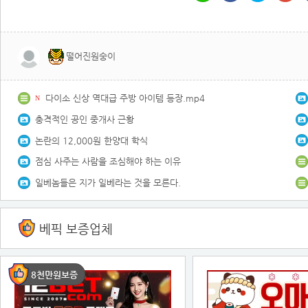
떨어진원숭이
다이소 신상 역대급 주방 아이템 등장.mp4
N
충격적인 공인 중개사 근황
논란의 12,000원 한양대 학식
점심 사주는 사람을 조심해야 하는 이유
일베놈들은 지가 일베라는 것을 모른다.
베픽 보증업체
8천만원보증