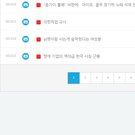
"윤가이 불쾌" 비판에…아이유, 결국 장기하 노래 삭제 
502426
N
극한직업 교사
502425
N
남편이랑 사는게 숨막힌다는 여성분
502424
N
짱깨 기업의 역대급 한국 사칭 근황
502423
N
1
2
3
4
5
6