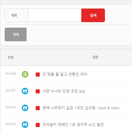
전체
번호
제목
안 맞을 줄 알고 선빵친 여자
502398
N
서양 누나의 인생 조언.jpg
502397
N
현재 나무위키 실검 1위인 김규원. mp4 & toon
502396
N
전자발찌 연예인 1호 정치적 소신 발언
502395
N