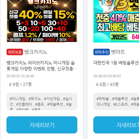
뱅크카지노
벳마트
베픽보증
베픽추천
뱅크카지노 라이브카지노·미니게임·슬
대한민국 1등 베팅솔루션
롯게임 다양한 이벤트 진행, 신규첫충·
재충·페이백·콤프 지급 혜택과 빠른충전
26-05-07 21:32:45
25-06-03 03:00:57
무제한환전 지원
4.9점 / 27명
4.6점 / 45명
#미니게임
,
#토지노
,
#가상게임
,
#실시
#파워볼
,
#에볼루션
,
#슬
간
,
#인플레이
,
#콤프
,
#에볼루션
,
#슬
미니게임
,
#E스포츠
,
#레
롯
,
#페이백
,
#쿠폰
자세히보기
자세히보