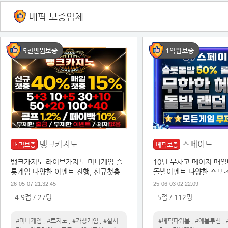
베픽 보증업체
5천만원보증
1억원보증
뱅크카지노
스페이드
베픽보증
베픽보증
뱅크카지노 라이브카지노·미니게임·슬
10년 무사고 메이저 매
롯게임 다양한 이벤트 진행, 신규첫충·
돌발이벤트 다양한 스포
재충·페이백·콤프 지급 혜택과 빠른충전
26-05-07 21:32:45
25-06-03 02:22:09
무제한환전 지원
4.9점 / 27명
5점 / 112명
#미니게임
,
#토지노
,
#가상게임
,
#실시
#베픽파워볼
,
#에볼루션
,