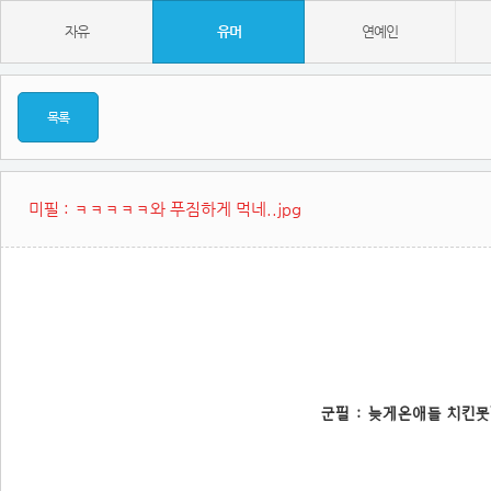
자유
유머
연예인
목록
미필 : ㅋㅋㅋㅋㅋ와 푸짐하게 먹네..jpg
군필 : 늦게온애들 치킨못먹겠