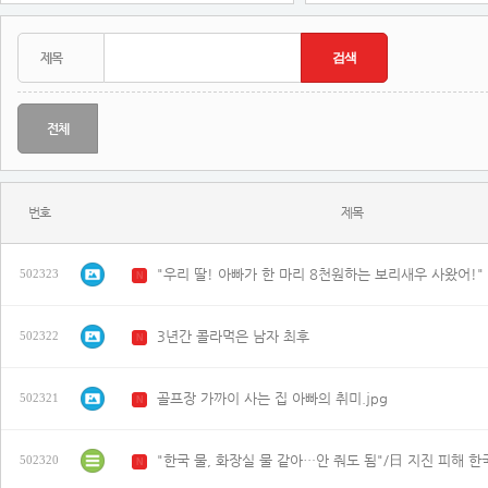
전체
번호
제목
"우리 딸! 아빠가 한 마리 8천원하는 보리새우 사왔어!"
502323
N
3년간 콜라먹은 남자 최후
502322
N
골프장 가까이 사는 집 아빠의 취미.jpg
502321
N
502320
N