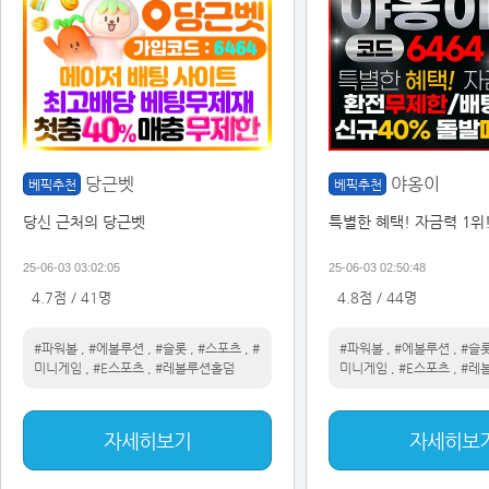
당근벳
야옹이
베픽추천
베픽추천
당신 근처의 당근벳
특별한 혜택! 자금력 1위
25-06-03 03:02:05
25-06-03 02:50:48
4.7점 / 41명
4.8점 / 44명
#파워볼
,
#에볼루션
,
#슬롯
,
#스포츠
,
#
#파워볼
,
#에볼루션
,
#슬
미니게임
,
#E스포츠
,
#레볼루션홀덤
미니게임
,
#E스포츠
,
#레
자세히보기
자세히보